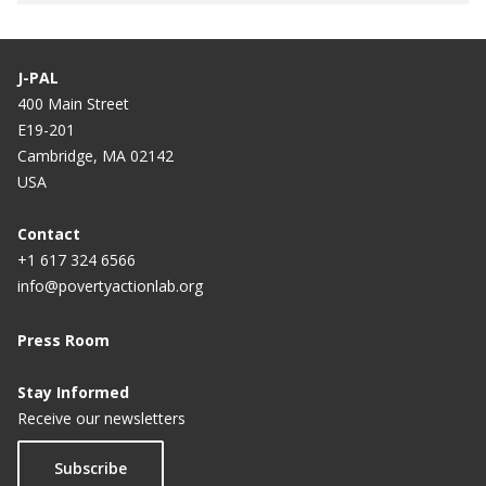
Mejorando el Diseño de los Programas de Subsidio
Condicionado: Evidencia de un Experimento
J-PAL
Educacional Aleatorio en Colombia
400 Main Street
Tutoría de Reforzamiento Balsakhi en Vadodara y
E19-201
Cambridge, MA 02142
Mumbai, India
USA
Proyecto de Aprendizaje asistido por Computación
con Pratham en India
Contact
+1 617 324 6566
Land Leases to Semi-Nomadic Herders in Peri-
info@povertyactionlab.org
Urban Areas of Mongolia
Press Room
Enabling Young Readers: A Primary School Reading
Program in the Philippines
Stay Informed
Receive our newsletters
Subscribe