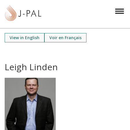
S
k
i
p
t
View in English
Voir en Français
o
m
a
i
Leigh Linden
n
c
o
n
t
e
n
t