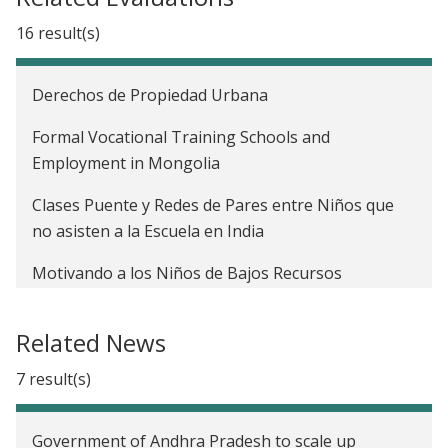
16 result(s)
Derechos de Propiedad Urbana
Formal Vocational Training Schools and
Employment in Mongolia
Clases Puente y Redes de Pares entre Niños que
no asisten a la Escuela en India
Motivando a los Niños de Bajos Recursos
Intelectualmente curiosos: Una Evaluación del
Higher Achievement Program en Washington, DC
Related News
Micro-ahorros en escuelas primarias en Uganda
7 result(s)
Programa de incentivos para escuelas privadas en
Pakistán
Government of Andhra Pradesh to scale up