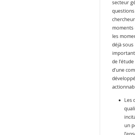
secteur gé
questions 
chercheurs
moments de
les moment
déjà sous 
important 
de l’étud
d’une comp
développé 
actionnab
Les 
qual
inci
un p
l’en