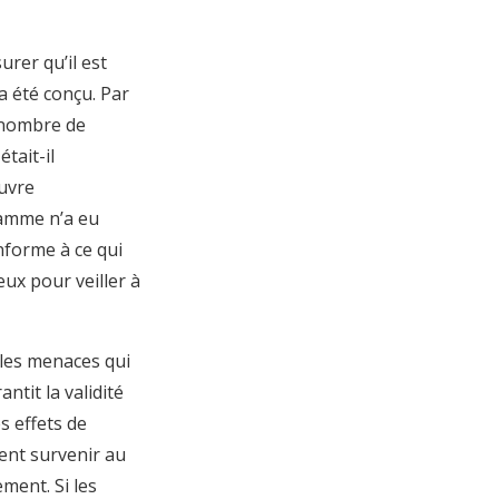
rer qu’il est
a été conçu. Par
n nombre de
tait-il
œuvre
ramme n’a eu
onforme à ce qui
eux pour veiller à
 les menaces qui
ntit la validité
es effets de
vent survenir au
ement. Si les