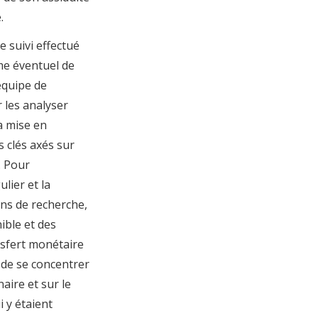
.
le suivi effectué
me éventuel de
équipe de
 les analyser
a mise en
s clés axés sur
. Pour
ulier et la
ons de recherche,
ible et des
nsfert monétaire
 de se concentrer
aire et sur le
 y étaient