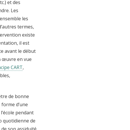
c.) et des
ndre. Les
 ensemble les
d’autres termes,
tervention existe
tation, il est
te avant le début
en œuvre en vue
ncipe CART
,
bles,
 être de bonne
a forme d’une
 l’école pendant
o quotidienne de
 de son assiduité