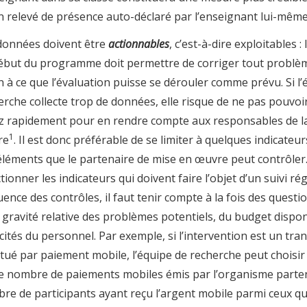
n relevé de présence auto-déclaré par l’enseignant lui-même
données doivent être
actionnables
, c’est-à-dire exploitables : 
ébut du programme doit permettre de corriger tout problè
n à ce que l’évaluation puisse se dérouler comme prévu. Si l’
erche collecte trop de données, elle risque de ne pas pouvoir
z rapidement pour en rendre compte aux responsables de l
1
re
.
Il est donc préférable de se limiter à quelques indicateur
éléments que le partenaire de mise en œuvre peut contrôler
tionner les indicateurs qui doivent faire l’objet d’un suivi rég
uence des contrôles, il faut tenir compte à la fois des questi
a gravité relative des problèmes potentiels, du budget dispon
cités du personnel. Par exemple, si l’intervention est un tra
ctué par paiement mobile, l’équipe de recherche peut choisir
le nombre de paiements mobiles émis par l’organisme parten
re de participants ayant reçu l’argent mobile parmi ceux qui