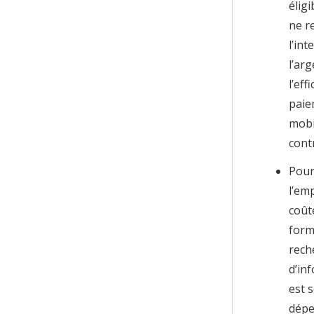
élig
ne r
l’in
l’ar
l’eff
paie
mobil
cont
Pour
l’em
coût
form
rech
d’in
est 
dépe