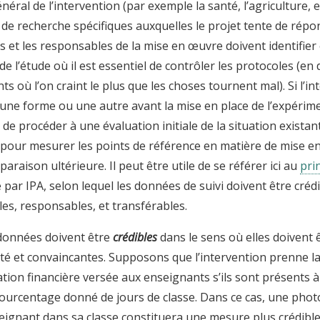
néral de l’intervention (par exemple la santé, l’agriculture, et
de recherche spécifiques auxquelles le projet tente de répo
 et les responsables de la mise en œuvre doivent identifier
 l’étude où il est essentiel de contrôler les protocoles (en 
s où l’on craint le plus que les choses tournent mal). Si l’in
une forme ou une autre avant la mise en place de l’expérimen
de procéder à une évaluation initiale de la situation existan
e pour mesurer les points de référence en matière de mise 
araison ultérieure. Il peut être utile de se référer ici au
pri
par IPA, selon lequel les données de suivi doivent être
crédi
les, responsables,
et
transférables
.
données doivent être
crédibles
dans le sens où elles doivent
ité et convaincantes. Supposons que l’intervention prenne l
tation financière versée aux enseignants s’ils sont présents à
ourcentage donné de jours de classe. Dans ce cas, une phot
seignant dans sa classe constituera une mesure plus crédible