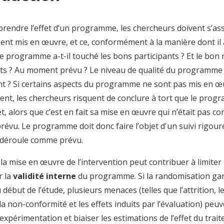
endre l’effet d’un programme, les chercheurs doivent s’assu
ent mis en œuvre, et ce, conformément à la manière dont il 
le programme a-t-il touché les bons participants ? Et le bo
nts ? Au moment prévu ? Le niveau de qualité du programme é
ant ? Si certains aspects du programme ne sont pas mis en 
ent, les chercheurs risquent de conclure à tort que le prog
t, alors que c’est en fait sa mise en œuvre qui n’était pas c
prévu. Le programme doit donc faire l’objet d'un suivi rigour
se déroule comme prévu.
la mise en œuvre de l’intervention peut contribuer à limiter
r la
validité interne
du programme.
Si la randomisation gara
 début de l’étude, plusieurs menaces (telles que l’attrition, l
 la non-conformité et les effets induits par l’évaluation) peu
’expérimentation et biaiser les estimations de l’effet du trait