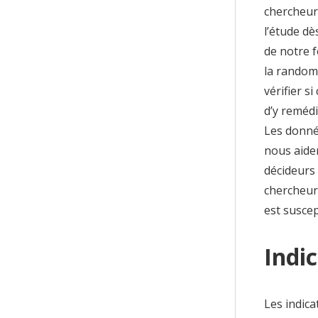
chercheurs
l’étude dè
de notre 
la randomi
vérifier s
d’y remédi
Les donné
nous aide
décideurs
chercheur
est suscep
Indic
Les indica