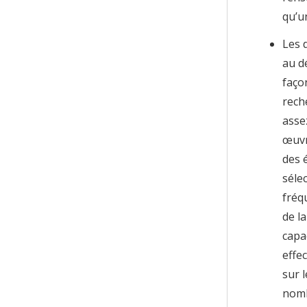
qu’u
Les 
au d
faço
rech
asse
œuv
des 
sélec
fréq
de l
capa
effe
sur 
nomb