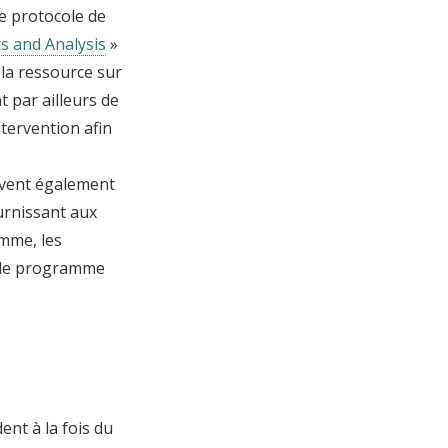
e protocole de
s and Analysis
»
la ressource sur
 par ailleurs de
ntervention afin
uvent également
rnissant aux
amme, les
i le programme
ent à la fois du