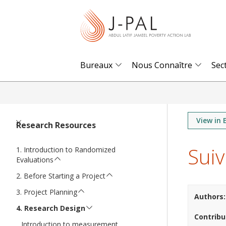
S
k
i
p
t
Bureaux
Nous Connaître
Sec
o
m
a
i
View in 
Research Resources
n
Suiv
c
Introduction to Randomized
Evaluations
o
n
Before Starting a Project
t
Project Planning
Authors
e
Research Design
Contribu
n
Introduction to measurement