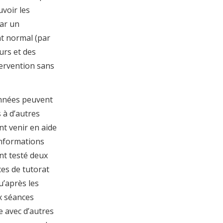
uvoir les
ar un
t normal (par
urs et des
ntervention sans
données peuvent
 à d’autres
t venir en aide
informations
nt testé deux
ces de tutorat
qu’après les
ux séances
e avec d’autres