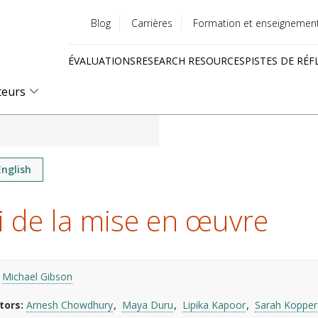
Blog
Carrières
Formation et enseignemen
Utility
ÉVALUATIONS
RESEARCH RESOURCES
PISTES DE RÉF
menu
Quick
teurs
links
English
i de la mise en œuvre
Michael Gibson
tors
Arnesh Chowdhury
Maya Duru
Lipika Kapoor
Sarah Kopper