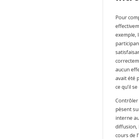
Pour compr
effectivem
exemple, 
participa
satisfais
correctem
aucun effe
avait été 
ce qu’il 
Contrôler 
pèsent su
interne au
diffusion,
cours de l