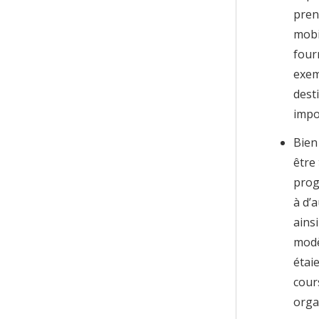
pren
mobi
four
exem
dest
impo
Bien 
être
prog
à d’
ains
modèl
étaie
cour
orga