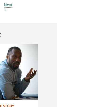
Next
t
SE STUDY