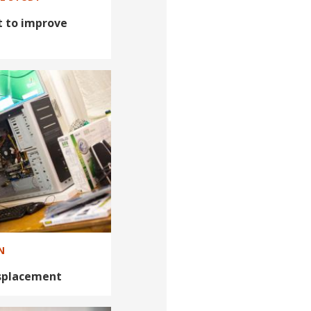
 to improve
N
isplacement