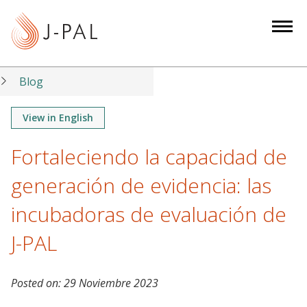
S
k
i
p
t
Blog
o
m
View in English
a
Fortaleciendo la capacidad de
i
n
generación de evidencia: las
c
o
incubadoras de evaluación de
n
J-PAL
t
e
n
Posted on:
29 Noviembre 2023
t