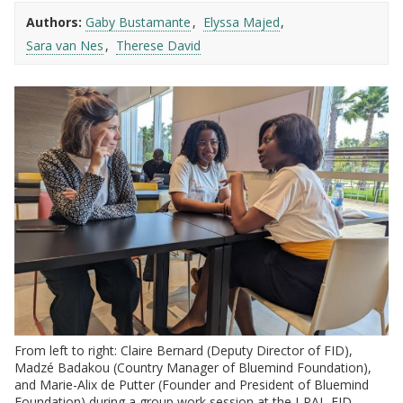
Authors:
Gaby Bustamante
Elyssa Majed
Sara van Nes
Therese David
From left to right: Claire Bernard (Deputy Director of FID),
Madzé Badakou (Country Manager of Bluemind Foundation),
and Marie-Alix de Putter (Founder and President of Bluemind
Foundation) during a group work session at the J-PAL-FID