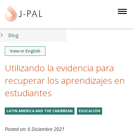
S
k
i
p
t
Blog
o
m
View in English
a
Utilizando la evidencia para
i
n
recuperar los aprendizajes en
c
o
estudiantes
n
t
LATIN AMERICA AND THE CARIBBEAN
EDUCACIÓN
e
n
t
Posted on:
6 Diciembre 2021