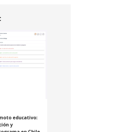
t
moto educativo:
ción y
rograma en Chile