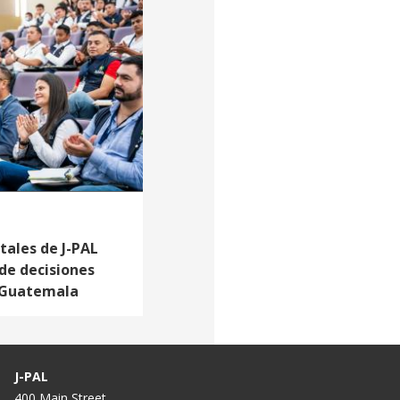
ales de J-PAL
de decisiones
 Guatemala
J-PAL
400 Main Street