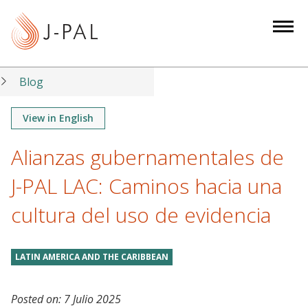
S
k
i
p
t
Blog
o
m
View in English
a
Alianzas gubernamentales de
i
n
J-PAL LAC: Caminos hacia una
c
o
cultura del uso de evidencia
n
t
LATIN AMERICA AND THE CARIBBEAN
e
n
t
Posted on:
7 Julio 2025