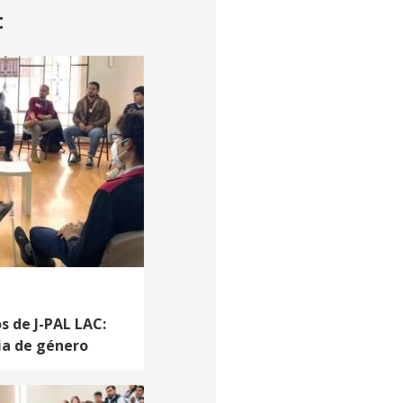
t
s de J-PAL LAC:
ia de género