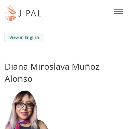
S
k
i
p
t
View in English
o
m
a
i
Diana Miroslava Muñoz
n
Alonso
c
o
n
t
e
n
t