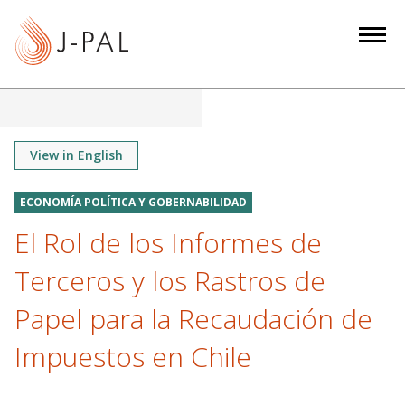
S
k
i
p
t
o
m
View in English
a
i
ECONOMÍA POLÍTICA Y GOBERNABILIDAD
n
El Rol de los Informes de
c
o
Terceros y los Rastros de
n
Papel para la Recaudación de
t
e
Impuestos en Chile
n
t