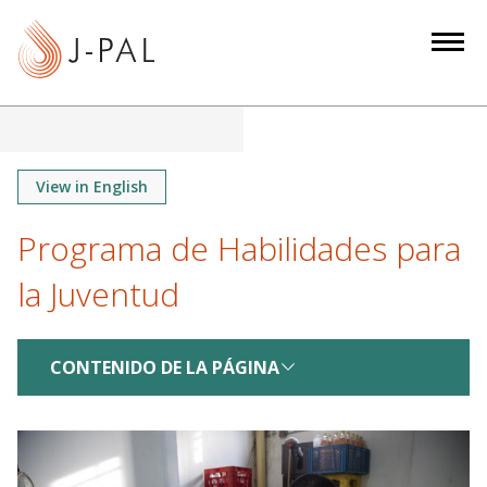
S
k
i
p
t
o
m
View in English
a
Programa de Habilidades para
i
n
la Juventud
c
o
n
CONTENIDO DE LA PÁGINA
t
e
n
t