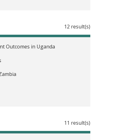
12 result(s)
ent Outcomes in Uganda
s
n Zambia
11 result(s)