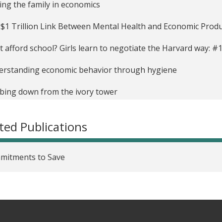
Effect of Information and Subsidies on Chlorine Usage in 
ing the family in economics
Impact of Entrepreneurship Training Using Imagery Techn
$1 Trillion Link Between Mental Health and Economic Produc
hing Girls Negotiation Skills in Zambia
t afford school? Girls learn to negotiate the Harvard way: #1
rendiendo las Preferencias Masculinas sobre la Fertilidad
erstanding economic behavior through hygiene
uiting and Motivating Community Health Workers in Zambi
bing down from the ivory tower
to Increase Employees' Intrinsic Goodwill
ted Publications
ing the Right Knot for Each Odysseus: Innovations in Comm
rimental Researcher Helps Improve Health Care in Zambia
mitments to Save
Republic: Let Them Eat Cake Or Don't Bake At All
ld Clean Water Have a Price?