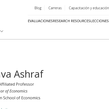
Blog
Carreras
Capacitación y educación
Utility
EVALUACIONES
RESEARCH RESOURCES
LECCIONES
menu
Quick
links
va Ashraf
Affiliated Professor
sor of Economics
n School of Economics