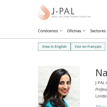
S
k
i
p
t
Conócenos
Oficinas
Sectores
o
m
View in English
Voir en Français
a
i
n
Na
c
o
J-PAL 
n
Profes
t
Londo
e
n