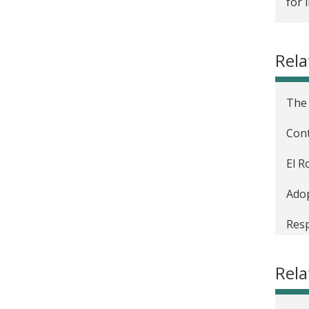
for 
Rela
The 
Cont
El R
Adop
Resp
Cobr
Rel
Prod