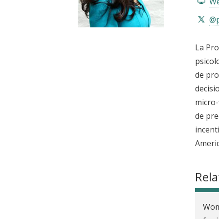
We
t
@p
La Pro
psicol
de pro
decisi
micro-
de pre
incent
Americ
Rela
Wome