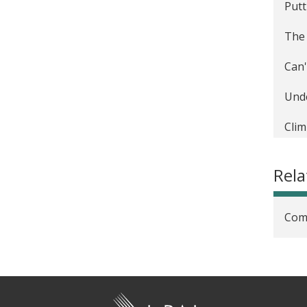
The 
Putt
The 
The 
Teac
Can'
Comp
Und
Recr
Clim
How 
Rela
Find
Expe
Com
New 
Shou
J