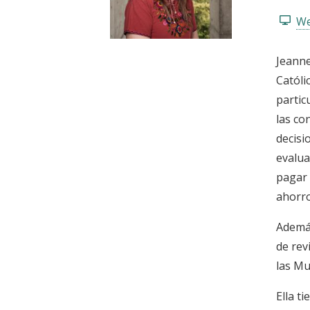
t
We
Jeanne
Católi
partic
las co
decisi
evalua
pagar 
ahorr
Además
de rev
las Mu
Ella t