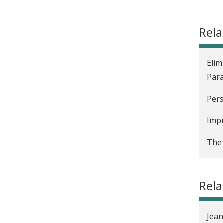
Rela
Elim
Par
Pers
Impr
The 
Peer
Rel
Jean