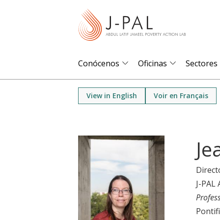
S
k
i
p
t
Conócenos
Oficinas
Sectores
o
m
View in English
Voir en Français
a
i
n
Je
c
o
Direct
n
J-PAL 
t
Profes
e
Pontif
n