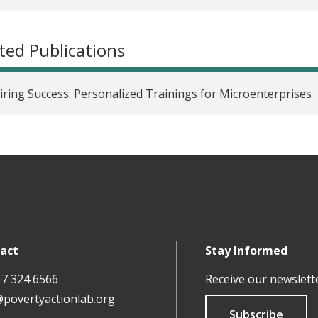
ted Publications
iring Success: Personalized Trainings for Microenterprises
act
Stay Informed
17 324 6566
Receive our newslett
@povertyactionlab.org
Subscribe