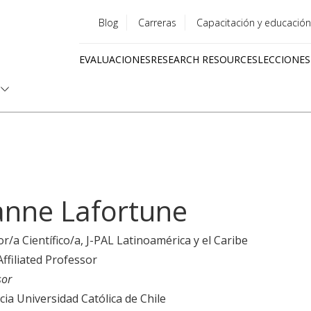
Blog
Carreras
Capacitación y educación
Utility
EVALUACIONES
RESEARCH RESOURCES
LECCIONES
menu
Quick
links
anne Lafortune
or/a Científico/a
, J-PAL Latinoamérica y el Caribe
Affiliated Professor
sor
icia Universidad Católica de Chile