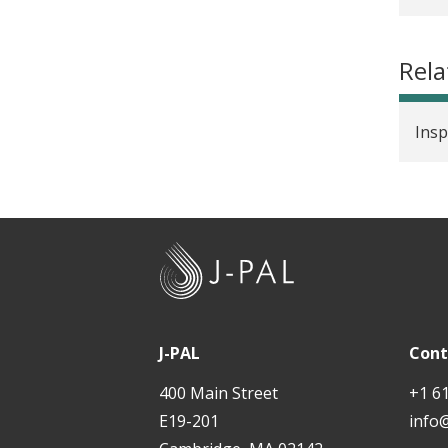
Rela
Insp
J
-
P
A
J-PAL
Cont
L
400 Main Street
+1 6
E19-201
info