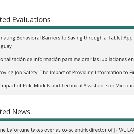
ted Evaluations
inating Behavioral Barriers to Saving through a Tablet App 
aguay
onalización de información para mejorar las jubilaciones en
oving Job Safety: The Impact of Providing Information to F
Impact of Role Models and Technical Assistance on Microfir
 Effects in a Micro-Entrepreneur Training Program in Chile
ated News
ne Lafortune takes over as co-scientific director of J-PAL LA