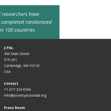
ed researchers have
d completed randomized
in 100 countries
J-PAL
400 Main Street
E19-201
Cambridge, MA 02142
USA
Contact
+1 617 324 6566
info@povertyactionlab.org
Press Room