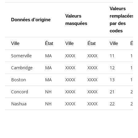
Valeurs 
Valeurs 
remplacées 
Données d’origine
masquées
par des 
codes
Ville
État
Ville
État
Ville
Éta
Somerville
MA
XXXX
XXXX
11
1
Cambridge
MA
XXXX
XXXX
12
1
Boston
MA
XXXX
XXXX
13
1
Concord
NH
XXXX
XXXX
21
2
Nashua
NH
XXXX
XXXX
22
2