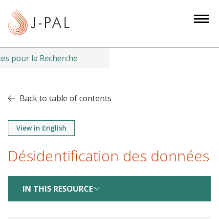
S
k
i
p
t
es pour la Recherche
o
m
a
Back to table of contents
i
n
View in English
c
o
Désidentification des données
n
t
e
IN THIS RESOURCE
n
t