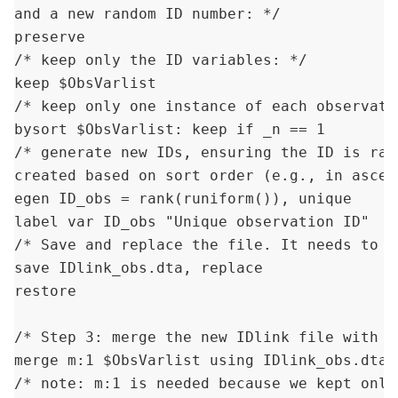
and a new random ID number: */

preserve 

/* keep only the ID variables: */

keep $ObsVarlist

/* keep only one instance of each observatio
bysort $ObsVarlist: keep if _n == 1

/* generate new IDs, ensuring the ID is ran
created based on sort order (e.g., in ascen
egen ID_obs = rank(runiform()), unique 

label var ID_obs "Unique observation ID"

/* Save and replace the file. It needs to b
save IDlink_obs.dta, replace 

restore

/* Step 3: merge the new IDlink file with t
merge m:1 $ObsVarlist using IDlink_obs.dta,
/* note: m:1 is needed because we kept only