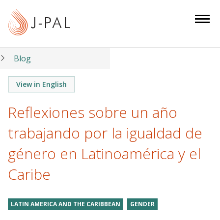
S
k
i
p
t
Blog
o
m
View in English
a
Reflexiones sobre un año
i
n
trabajando por la igualdad de
c
o
género en Latinoamérica y el
n
Caribe
t
e
n
LATIN AMERICA AND THE CARIBBEAN
GENDER
t