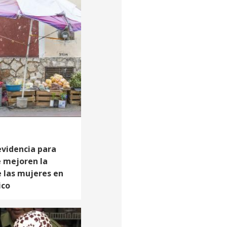
evidencia para
e mejoren la
 las mujeres en
ico