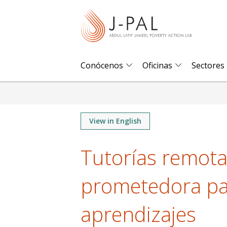
S
k
i
p
t
Conócenos
Oficinas
Sectores
o
m
a
i
View in English
n
Tutorías remota
c
o
prometedora pa
n
t
aprendizajes
e
n