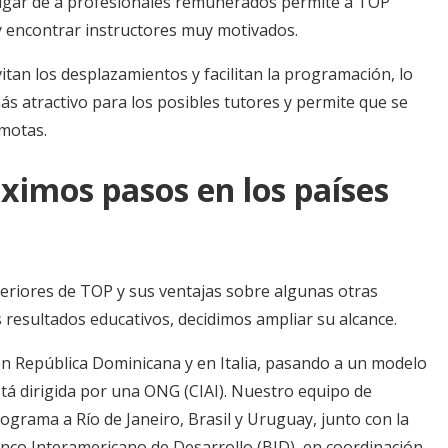
 lugar de a profesionales remunerados permite a TOP
 y encontrar instructores muy motivados.
vitan los desplazamientos y facilitan la programación, lo
s atractivo para los posibles tutores y permite que se
emotas.
óximos pasos en los países
?
eriores de TOP y sus ventajas sobre algunas otras
 resultados educativos, decidimos ampliar su alcance.
 República Dominicana y en Italia, pasando a un modelo
stá dirigida por una ONG (CIAI). Nuestro equipo de
rograma a Río de Janeiro, Brasil y Uruguay, junto con la
anco Interamericano de Desarrollo (BID), en coordinación