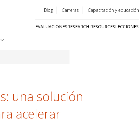
Blog
Carreras
Capacitación y educación
Utility
EVALUACIONES
RESEARCH RESOURCES
LECCIONES
menu
Quick
links
s: una solución
ra acelerar