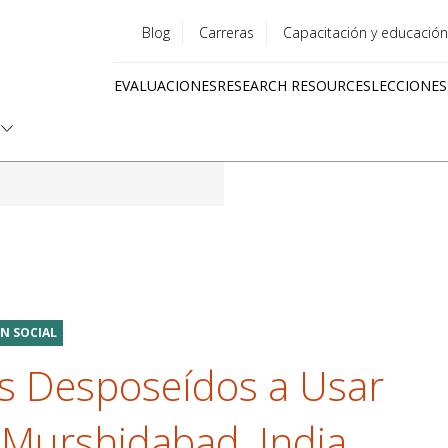
Blog
Carreras
Capacitación y educación
Utility
EVALUACIONES
RESEARCH RESOURCES
LECCIONES
menu
Quick
links
N SOCIAL
s Desposeídos a Usar
 Murshidabad, India