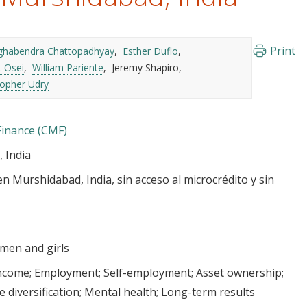
Print
ghabendra Chattopadhyay
Esther Duflo
 Osei
William Pariente
Jeremy Shapiro
topher Udry
Finance (CMF)
 India
 Murshidabad, India, sin acceso al microcrédito y sin
en and girls
income
Employment
Self-employment
Asset ownership
 diversification
Mental health
Long-term results