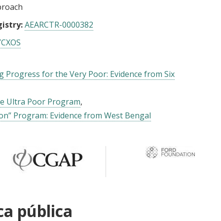
proach
istry:
AEARCTR-0000382
SYCXOS
 Progress for the Very Poor: Evidence from Six
he Ultra Poor Program
ion” Program: Evidence from West Bengal
ca pública