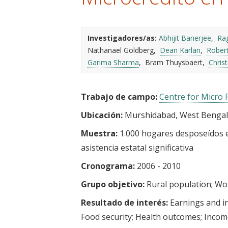
t
Investigadores/as:
Abhijit Banerjee
Ra
Nathanael Goldberg
Dean Karlan
Robert
Garima Sharma
Bram Thuysbaert
Chris
Trabajo de campo:
Centre for Micro 
Ubicación:
Murshidabad, West Bengal,
Muestra:
1.000 hogares desposeídos en
asistencia estatal significativa
Cronograma:
2006 - 2010
Grupo objetivo:
Rural population
Wom
Resultado de interés:
Earnings and 
Food security
Health outcomes
Income