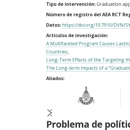
Tipo de intervención:
Graduation ap
Número de registro del AEA RCT Reg
Datos:
https://doi.org/10.7910/DVN/
Artículos de investigación:
A Multifaceted Program Causes Lasting
Countries
Long-Term Effects of the Targeting t
The Long-term Impacts of a “Graduat
Aliados:
prev
next
Problema de políti