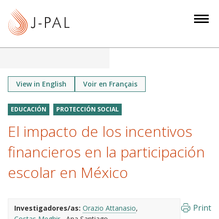
S
k
i
p
t
o
m
View in English
Voir en Français
a
i
EDUCACIÓN
PROTECCIÓN SOCIAL
n
El impacto de los incentivos
c
o
financieros en la participación
n
escolar en México
t
e
n
Print
Investigadores/as:
Orazio Attanasio
t
Costas Meghir
Ana Santiago