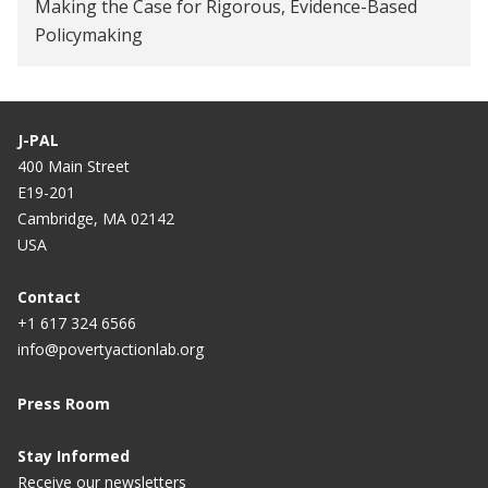
Making the Case for Rigorous, Evidence-Based
Policymaking
J-PAL
400 Main Street
E19-201
Cambridge, MA 02142
USA
Contact
+1 617 324 6566
info@povertyactionlab.org
Press Room
Stay Informed
Receive our newsletters