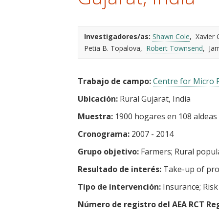
t
Investigadores/as:
Shawn Cole
Xavier 
Petia B. Topalova
Robert Townsend
Jam
Trabajo de campo:
Centre for Micro 
Ubicación:
Rural Gujarat, India
Muestra:
1900 hogares en 108 aldeas 
Cronograma:
2007 - 2014
Grupo objetivo:
Farmers
Rural popul
Resultado de interés:
Take-up of pro
Tipo de intervención:
Insurance
Risk
Número de registro del AEA RCT Reg