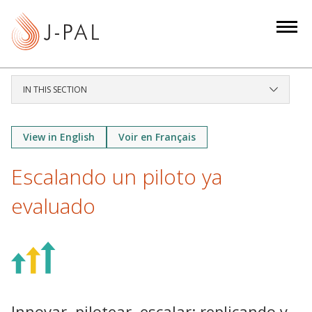
S
k
i
p
t
IN THIS SECTION
o
m
a
View in English
Voir en Français
i
Escalando un piloto ya
n
c
evaluado
o
n
t
e
n
t
Innovar, pilotear, escalar: replicando y