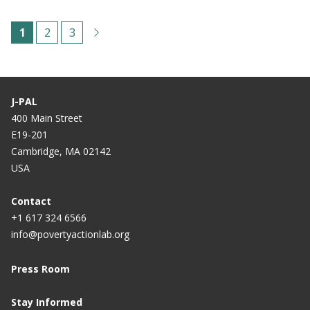
Paginación
C
1
P
2
P
3
u
á
á
r
g
g
r
i
i
J-PAL
e
n
n
400 Main Street
E19-201
n
a
a
Cambridge, MA 02142
t
USA
p
a
Contact
+1 617 324 6566
g
info@povertyactionlab.org
e
Press Room
Stay Informed