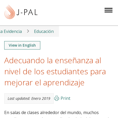
S
k
i
p
t
la Evidencia
Educación
o
m
View in English
a
Adecuando la enseñanza al
i
n
nivel de los estudiantes para
c
o
mejorar el aprendizaje
n
t
Print
Last updated:
Enero 2019
e
n
En salas de clases alrededor del mundo, muchos
t