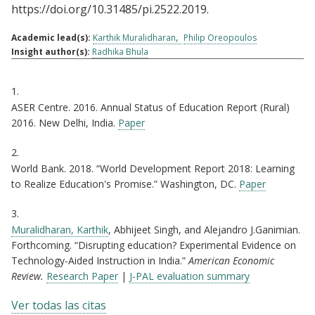
https://doi.org/10.31485/pi.2522.2019.
Academic lead(s):
Karthik Muralidharan
Philip Oreopoulos
Insight author(s):
Radhika Bhula
Citations
1.
ASER Centre. 2016. Annual Status of Education Report (Rural)
2016. New Delhi, India.
Paper
2.
World Bank. 2018. “World Development Report 2018: Learning
to Realize Education's Promise.” Washington, DC.
Paper
3.
Muralidharan, Karthik
, Abhijeet Singh, and Alejandro J.Ganimian.
Forthcoming. “Disrupting education? Experimental Evidence on
Technology-Aided Instruction in India.”
American Economic
Review.
Research Paper
|
J-PAL evaluation summary
Ver todas las citas