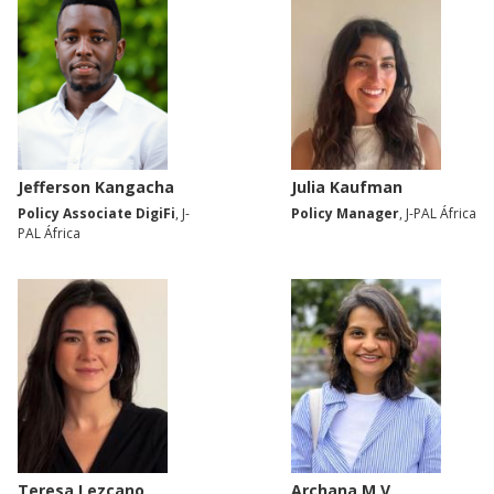
Jefferson Kangacha
Julia Kaufman
Policy Associate DigiFi
, J-
Policy Manager
, J-PAL África
PAL África
Teresa Lezcano
Archana M V