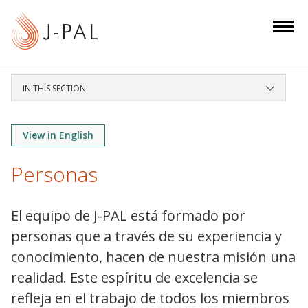
S
k
i
p
t
IN THIS SECTION
o
m
a
View in English
i
Personas
n
c
o
El equipo de J-PAL está formado por
n
personas que a través de su experiencia y
t
conocimiento, hacen de nuestra misión una
e
realidad. Este espíritu de excelencia se
n
t
refleja en el trabajo de todos los miembros