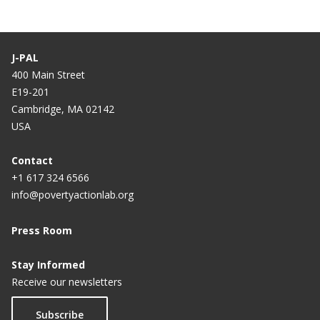
r
g
r
i
e
n
J-PAL
n
a
400 Main Street
E19-201
t
Cambridge, MA 02142
p
USA
a
g
Contact
+1 617 324 6566
e
info@povertyactionlab.org
Press Room
Stay Informed
Receive our newsletters
Subscribe