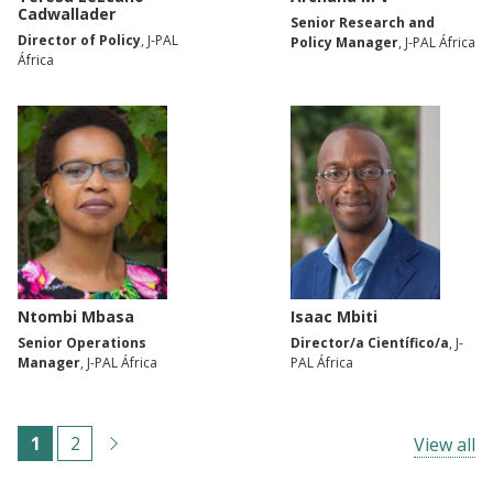
Cadwallader
Senior Research and
Director of Policy
, J-PAL
Policy Manager
, J-PAL África
África
Ntombi Mbasa
Isaac Mbiti
Senior Operations
Director/a Científico/a
, J-
Manager
, J-PAL África
PAL África
Paginación
C
1
P
2
View all
u
á