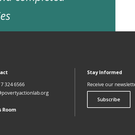
ies
act
Stay Informed
17 324 6566
Receive our newslett
@povertyactionlab.org
Subscribe
s Room