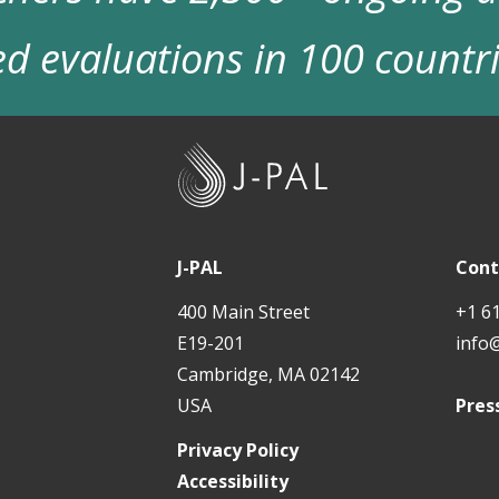
d evaluations in 100 countr
J
-
P
A
J-PAL
Cont
L
400 Main Street
+1 6
E19-201
info
Cambridge, MA 02142
USA
Pres
Privacy Policy
Accessibility