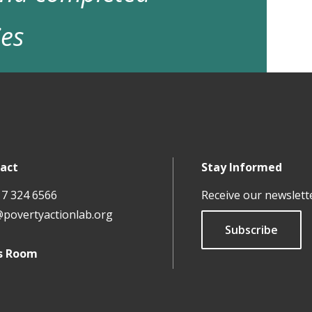
ies
act
Stay Informed
17 324 6566
Receive our newslett
@povertyactionlab.org
Subscribe
s Room