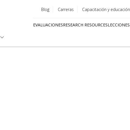
Blog
Carreras
Capacitación y educación
Utility
EVALUACIONES
RESEARCH RESOURCES
LECCIONES
menu
Quick
links