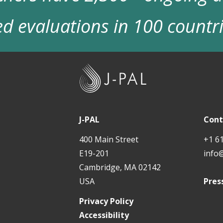
d evaluations in 100 countr
J
-
P
A
J-PAL
Cont
L
400 Main Street
+1 6
E19-201
info
Cambridge, MA 02142
USA
Pres
Privacy Policy
Accessibility