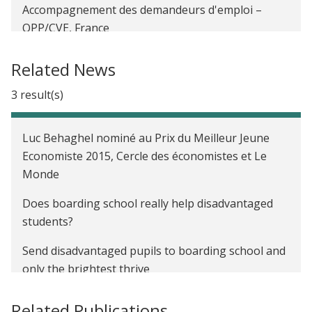
Accompagnement des demandeurs d'emploi –
OPP/CVE, France
FRATELI : Actions innovantes pour améliorer
Related News
l’insertion professionnelle des étudiants boursiers,
en France
3 result(s)
Internats d’excellence, en France
Luc Behaghel nominé au Prix du Meilleur Jeune
Discrimination à l'embauche et CV Anomymes, en
Economiste 2015, Cercle des économistes et Le
France
Monde
The Impact of Farmer-to-Farmer Training on
Does boarding school really help disadvantaged
Agricultural Productivity in Uganda
students?
Send disadvantaged pupils to boarding school and
only the brightest thrive
Related Publications