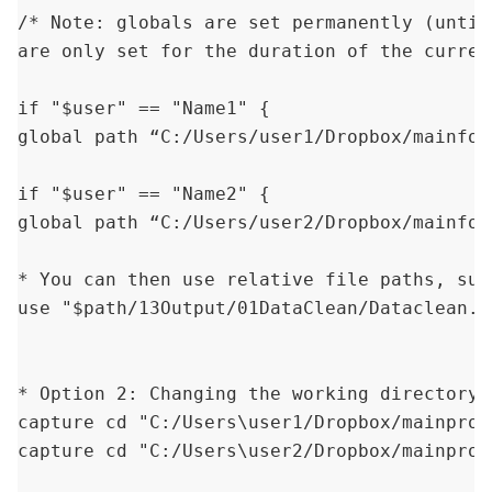
/* Note: globals are set permanently (until
are only set for the duration of the curren
if "$user" == "Name1" {

global path “C:/Users/user1/Dropbox/mainfol
if "$user" == "Name2" {

global path “C:/Users/user2/Dropbox/mainfol
* You can then use relative file paths, such
use "$path/13Output/01DataClean/Dataclean.dt
* Option 2: Changing the working directory:

capture cd "C:/Users\user1/Dropbox/mainproje
capture cd "C:/Users\user2/Dropbox/mainproje