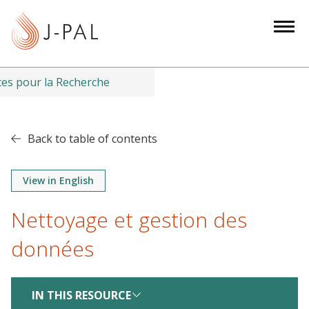
S
k
i
p
t
es pour la Recherche
o
m
a
Back to table of contents
i
n
View in English
c
o
Nettoyage et gestion des
n
t
données
e
n
IN THIS RESOURCE
t