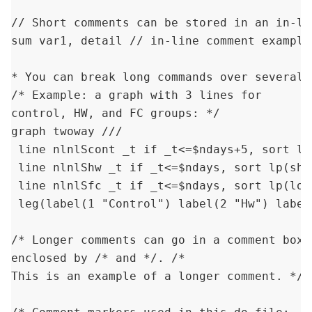
// Short comments can be stored in an in-lin
sum var1, detail // in-line comment example

* You can break long commands over several 
/* Example: a graph with 3 lines for 

control, HW, and FC groups: */

graph twoway ///

 line nlnlScont _t if _t<=$ndays+5, sort lw
 line nlnlShw _t if _t<=$ndays, sort lp(sho
 line nlnlSfc _t if _t<=$ndays, sort lp(lon
 leg(label(1 "Control") label(2 "Hw") label(
/* Longer comments can go in a comment box, 
enclosed by /* and */. /* 

This is an example of a longer comment. */
