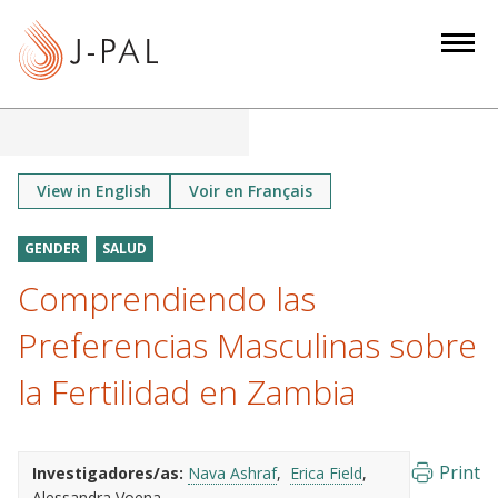
S
k
i
p
t
o
m
View in English
Voir en Français
a
i
GENDER
SALUD
n
Comprendiendo las
c
o
Preferencias Masculinas sobre
n
la Fertilidad en Zambia
t
e
n
Print
Investigadores/as:
Nava Ashraf
Erica Field
t
Alessandra Voena