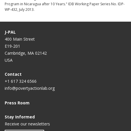
Program in Nicaragua after 10 Years." IDB Working Paper Series No. IDP-
WP-432, July 2013.
J-PAL
400 Main Street
E19-201
Cambridge, MA 02142
USA
Contact
+1 617 324 6566
info@povertyactionlab.org
Press Room
Stay Informed
Receive our newsletters