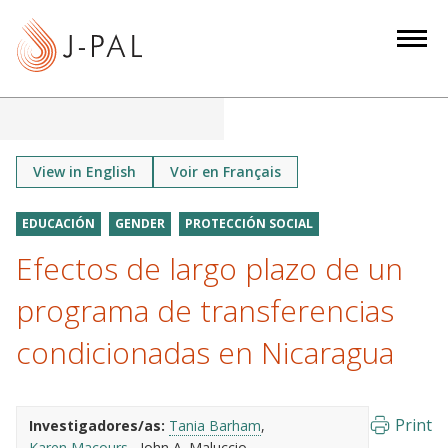
S
k
i
p
t
o
m
View in English
Voir en Français
a
i
EDUCACIÓN
GENDER
PROTECCIÓN SOCIAL
n
Efectos de largo plazo de un
c
o
programa de transferencias
n
condicionadas en Nicaragua
t
e
n
Print
Investigadores/as:
Tania Barham
t
Karen Macours
John A. Maluccio