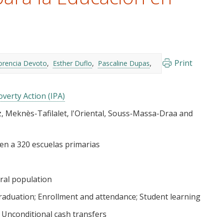
Print
orencia Devoto
Esther Duflo
Pascaline Dupas
verty Action (IPA)
 Meknès-Tafilalet, l'Oriental, Souss-Massa-Draa and
en a 320 escuelas primarias
ral population
raduation
Enrollment and attendance
Student learning
Unconditional cash transfers