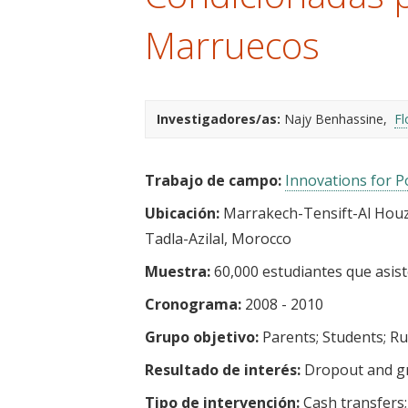
t
Marruecos
Investigadores/as:
Najy Benhassine
Fl
Trabajo de campo:
Innovations for Po
Ubicación:
Marrakech-Tensift-Al Houz,
Tadla-Azilal, Morocco
Muestra:
60,000 estudiantes que asist
Cronograma:
2008 - 2010
Grupo objetivo:
Parents
Students
Ru
Resultado de interés:
Dropout and g
Tipo de intervención:
Cash transfers