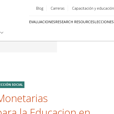
Blog
Carreras
Capacitación y educación
Utility
EVALUACIONES
RESEARCH RESOURCES
LECCIONES
menu
Quick
links
CCIÓN SOCIAL
Monetarias
ara la Educacion en