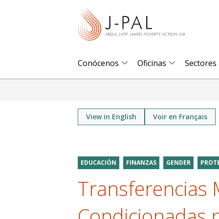
S
k
i
p
t
Conócenos
Oficinas
Sectores
o
m
a
i
View in English
Voir en Français
n
c
o
EDUCACIÓN
FINANZAS
GENDER
PROTE
n
Transferencias 
t
e
Condicionadas p
n