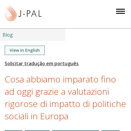
S
k
i
p
t
Blog
o
m
View in English
a
i
n
Cosa abbiamo imparato fino
c
o
ad oggi grazie a valutazioni
n
rigorose di impatto di politiche
t
e
sociali in Europa
n
t