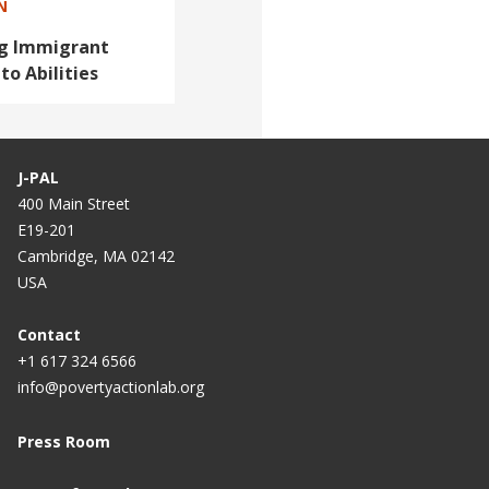
N
ng Immigrant
to Abilities
J-PAL
400 Main Street
E19-201
Cambridge, MA 02142
USA
Contact
+1 617 324 6566
info@povertyactionlab.org
Press Room