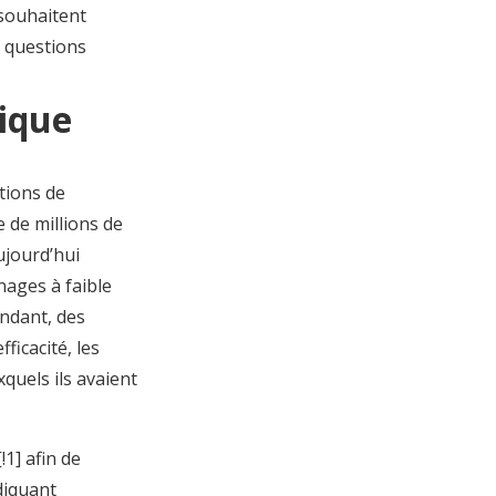
souhaitent
 questions
tique
tions de
e de millions de
ujourd’hui
nages à faible
ndant, des
ficacité, les
quels ils avaient
!
1]
afin de
ndiquant