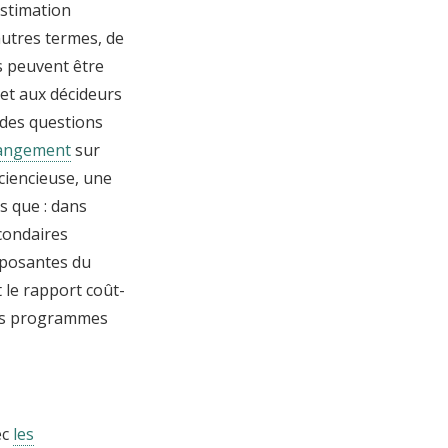
estimation
autres termes, de
s peuvent être
et aux décideurs
 des questions
hangement
sur
sciencieuse, une
s que : dans
econdaires
mposantes du
 le rapport coût-
res programmes
ec
les