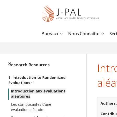
S
k
i
p
t
Bureaux
Nous Connaître
Sec
o
m
a
i
Intr
Research Resources
n
c
Introduction to Randomized
aléa
Evaluations
o
n
Introduction aux évaluations
aléatoires
t
Authors
Les composantes d’une
e
évaluation aléatoire
n
Contribu