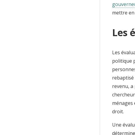
gouvernem
mettre en
Les 
Les évalu
politique 
personnes
rebaptisé 
revenu, a
chercheurs
ménages él
droit.
Une évalua
déterminer