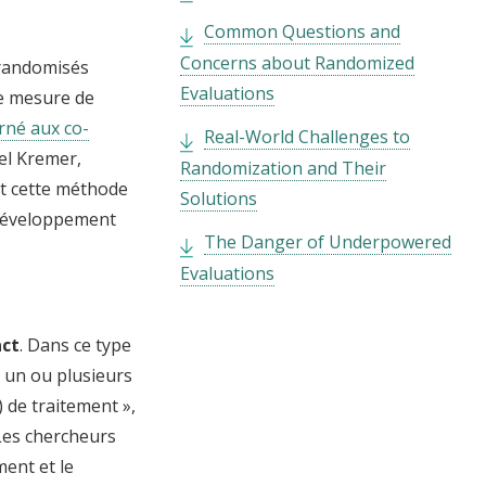
Common Questions and
Concerns about Randomized
 randomisés
Evaluations
de mesure de
rné aux co-
Real-World Challenges to
ael Kremer,
Randomization and Their
nt cette méthode
Solutions
 développement
The Danger of Underpowered
Evaluations
act
. Dans ce type
, un ou plusieurs
 de traitement »,
 Les chercheurs
ment et le