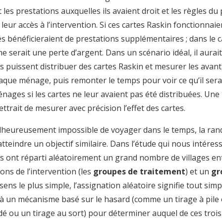
 les prestations auxquelles ils avaient droit et les règles 
it leur accès à l’intervention. Si ces cartes Raskin fonctionna
s bénéficieraient de prestations supplémentaires ; dans le ca
serait une perte d’argent. Dans un scénario idéal, il aurait 
s puissent distribuer des cartes Raskin et mesurer les avan
haque ménage, puis remonter le temps pour voir ce qu’il sera
ages si les cartes ne leur avaient pas été distribuées. Une
ttrait de mesurer avec précision l’effet des cartes.
malheureusement impossible de voyager dans le temps, la ra
tteindre un objectif similaire. Dans l’étude qui nous intéresse
s ont réparti aléatoirement un grand nombre de villages ent
ons de l’intervention (les
groupes de traitement
) et un
gr
ens le plus simple, l’assignation aléatoire signifie tout sim
 à un mécanisme basé sur le hasard (comme un tirage à pile 
 dé ou un tirage au sort) pour déterminer auquel de ces tro