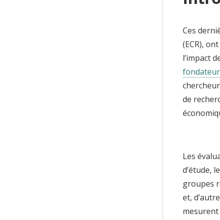
Ces derniè
(ECR), ont
l’impact d
fondateurs
chercheur
de recher
économiq
Les évalu
d’étude, l
groupes re
et, d’autr
mesurent e