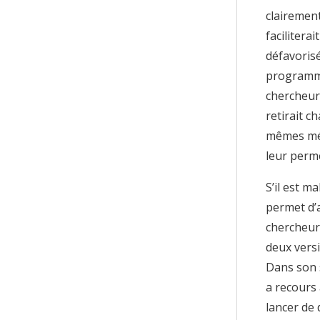
clairement
facilitera
défavorisé
programme 
chercheur
retirait c
mêmes mén
leur perme
S’il est 
permet d’a
chercheur
deux versi
Dans son s
a recours
lancer de