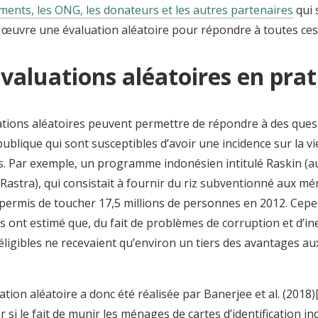
ents, les ONG, les donateurs et les autres partenaires
qui 
 œuvre une évaluation aléatoire pour répondre à toutes ces
évaluations aléatoires en pra
ations aléatoires peuvent permettre de répondre à des ques
publique qui sont susceptibles d’avoir une incidence sur la vi
. Par exemple, un programme indonésien intitulé Raskin (a
Rastra), qui consistait à fournir du riz subventionné aux mé
 permis de toucher 17,5 millions de personnes en 2012. Cepe
 ont estimé que, du fait de problèmes de corruption et d’inef
igibles ne recevaient qu’environ un tiers des avantages aux
tion aléatoire a donc été réalisée par Banerjee et al. (2018)[
 si le fait de munir les ménages de cartes d’identification i