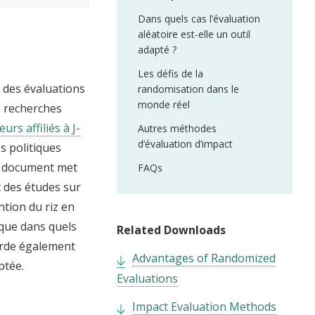
Dans quels cas l’évaluation
aléatoire est-elle un outil
adapté ?
Les défis de la
 des évaluations
randomisation dans le
monde réel
e recherches
urs affiliés à J-
Autres méthodes
d’évaluation d’impact
s politiques
t document met
FAQs
 des études sur
tion du riz en
ique dans quels
Related Downloads
borde également
Advantages of Randomized
ptée.
Evaluations
Impact Evaluation Methods