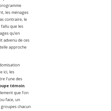
du programme
ient, les ménages
s contraire, le
fallu que les
tages qu’en
it advenu de ces
 telle approche
ndomisation
 ici, les
re l’une des
oupe témoin
.
plement que l’on
ou face, un
is groupes chacun