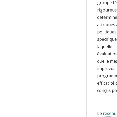
groupe té
rigoureuse
détermine
attribués
politiques
spécifique
laquelle i
évaluation
quelle mes
imprévus ?
programme
efficacit
conçus pou
Le
réseau