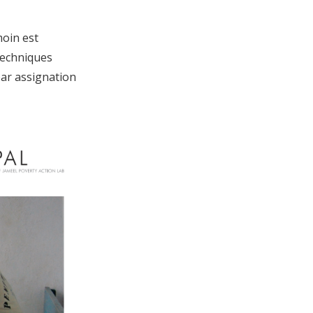
moin est
 techniques
par assignation