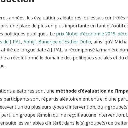
res années, les évaluations aléatoires, ou essais contrôlés
 pris une place de plus en plus importante en tant qu’outil 
es politiques publiques. Le
prix Nobel d’économie 2019, déce
 de J-PAL, Abhijit Banerjee et Esther Duflo
, ainsi qu’à Mich
 affilié de longue date à J-PAL, a récompensé la manière do
che a révolutionné le domaine des politiques sociales et du
ue.
ations aléatoires sont une
méthode d’évaluation de l’imp
es participants sont répartis aléatoirement entre, d’une part
cevant un ou plusieurs types d’intervention, ou « groupe(s)
e part, un groupe témoin qui ne reçoit aucune intervention.
nsuite les variables d’intérêt dans le(s) groupe(s) de traite