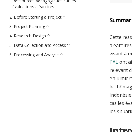
Ressources pédagogiques sur les
t
évaluations aléatoires
Before Starting a Project
Summar
Project Planning
Research Design
Cette res
aléatoires
Data Collection and Access
visant à m
Processing and Analysis
PAL
ont a
relevant 
en lumièr
le chômag
Indonésie 
cas les év
les situat
Intr