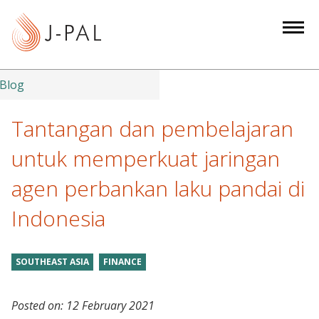
S
k
i
p
t
Blog
o
m
Tantangan dan pembelajaran
a
untuk memperkuat jaringan
i
n
agen perbankan laku pandai di
c
Indonesia
o
n
t
SOUTHEAST ASIA
FINANCE
e
n
t
Posted on:
12 February 2021