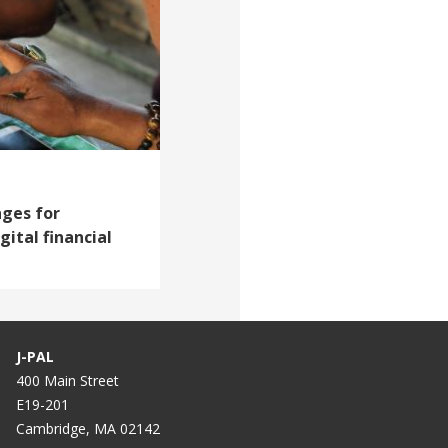
nges for
gital financial
J-PAL
400 Main Street
E19-201
Cambridge, MA 02142