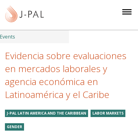
S
k
i
p
t
Events
o
m
Evidencia sobre evaluaciones
a
en mercados laborales y
i
n
agencia económica en
c
Latinoamérica y el Caribe
o
n
t
J-PAL LATIN AMERICA AND THE CARIBBEAN
LABOR MARKETS
e
n
GENDER
t